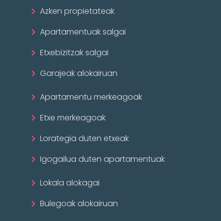
Azken propietateak
Apartamentuak salgai
Etxebizitzak salgai
Garajeak alokairuan
Apartamentu merkeagoak
Etxe merkeagoak
Lorategia duten etxeak
Igogailua duten apartamentuak
Lokala alokagai
Bulegoak alokairuan