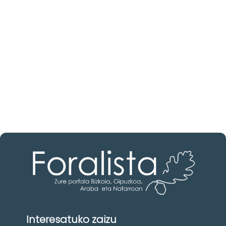
baten bila zabiltza?
Ezagutu higiezinen agentziak
Bizkaia-n
Zure eskura dauden agentzia onenak.
Ezagutu orain!
Interesatuko zaizu