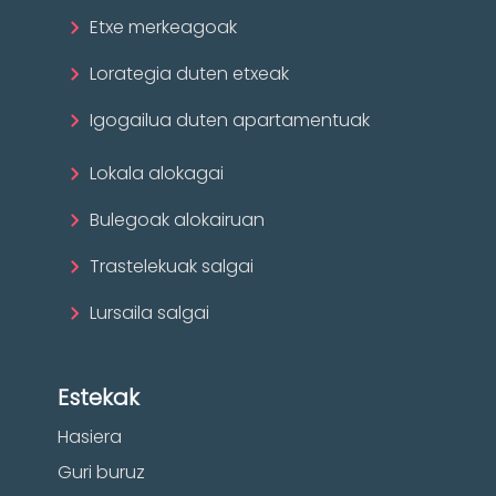
Etxe merkeagoak
Lorategia duten etxeak
Igogailua duten apartamentuak
Lokala alokagai
Bulegoak alokairuan
Trastelekuak salgai
Lursaila salgai
Estekak
Hasiera
Guri buruz