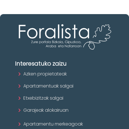
Interesatuko zaizu
Azken propietateak
Apartamentuak salgai
Etxebizitzak salgai
Garajeak alokairuan
Apartamentu merkeagoak