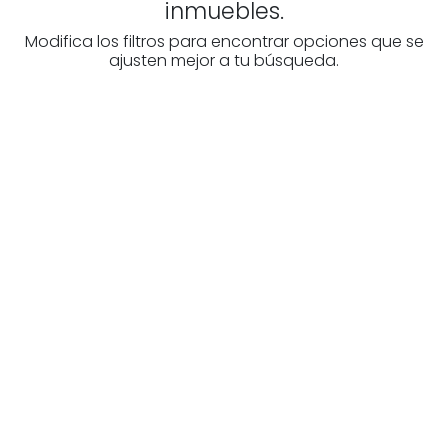
inmuebles.
Modifica los filtros para encontrar opciones que se
ajusten mejor a tu búsqueda.
Higiezinen profesional
baten bila zabiltza?
Ezagutu higiezinen agentziak
Burgos-n
Zure eskura dauden agentzia onenak.
Ezagutu orain!