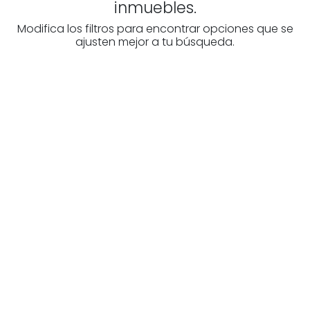
inmuebles.
Modifica los filtros para encontrar opciones que se
ajusten mejor a tu búsqueda.
Higiezinen profesional
baten bila zabiltza?
Ezagutu higiezinen agentziak
Burgos-n
Zure eskura dauden agentzia onenak.
Ezagutu orain!