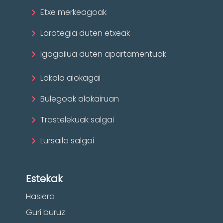
Etxe merkeagoak
Lorategia duten etxeak
Igogailua duten apartamentuak
Lokala alokagai
Bulegoak alokairuan
Trastelekuak salgai
Lursaila salgai
Estekak
Hasiera
Guri buruz