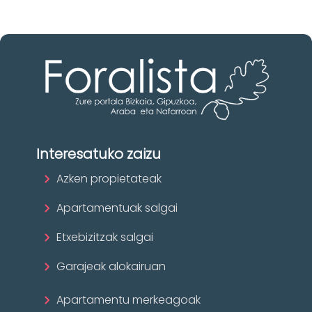
Interesatuko zaizu
Azken propietateak
Apartamentuak salgai
Etxebizitzak salgai
Garajeak alokairuan
Apartamentu merkeagoak