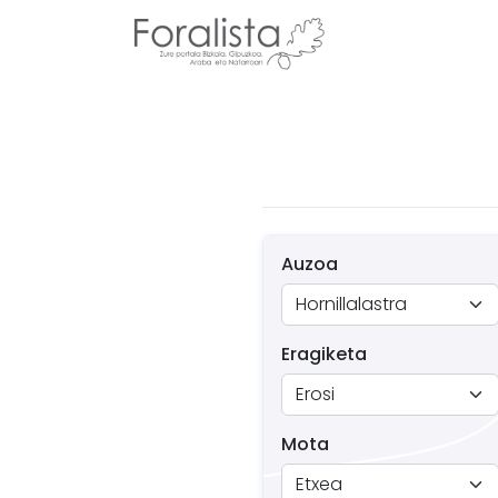
Auzoa
Eragiketa
Mota