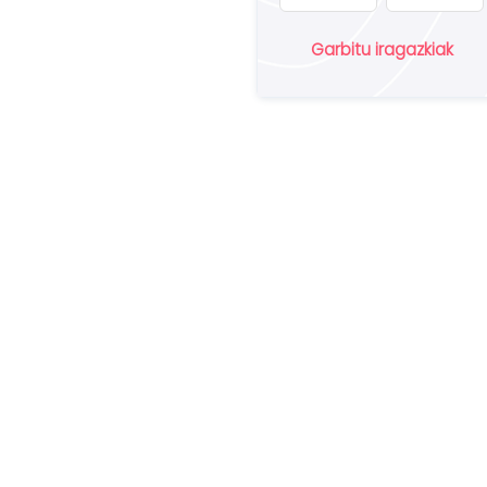
Garbitu iragazkiak
Hi
pr
ba
za