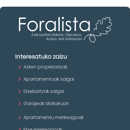
Interesatuko zaizu
Azken propietateak
Apartamentuak salgai
Etxebizitzak salgai
Garajeak alokairuan
Apartamentu merkeagoak
Etxe merkeagoak