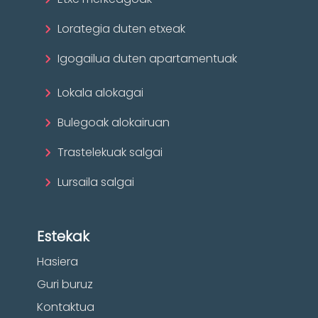
Lorategia duten etxeak
Igogailua duten apartamentuak
Lokala alokagai
Bulegoak alokairuan
Trastelekuak salgai
Lursaila salgai
Estekak
Hasiera
Guri buruz
Kontaktua