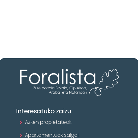
Ezagutu higiezinen agentziak
Burgos-n
Zure eskura dauden agentzia onenak.
Ezagutu orain!
Interesatuko zaizu
Azken propietateak
Apartamentuak salgai