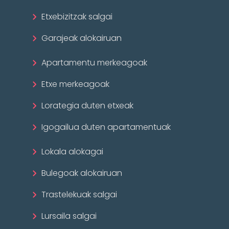
Etxebizitzak salgai
Garajeak alokairuan
Apartamentu merkeagoak
Etxe merkeagoak
Lorategia duten etxeak
Igogailua duten apartamentuak
Lokala alokagai
Bulegoak alokairuan
Trastelekuak salgai
Lursaila salgai