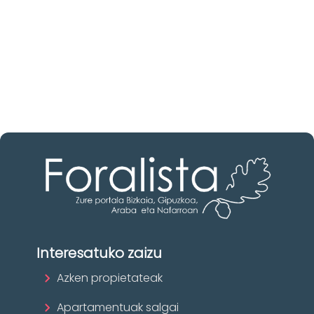
Ezagutu higiezinen agentziak
Burgos-n
Zure eskura dauden agentzia onenak.
Ezagutu orain!
Interesatuko zaizu
Azken propietateak
Apartamentuak salgai