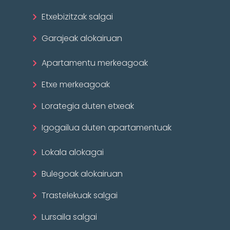
Etxebizitzak salgai
Garajeak alokairuan
Apartamentu merkeagoak
Etxe merkeagoak
Lorategia duten etxeak
Igogailua duten apartamentuak
Lokala alokagai
Bulegoak alokairuan
Trastelekuak salgai
Lursaila salgai