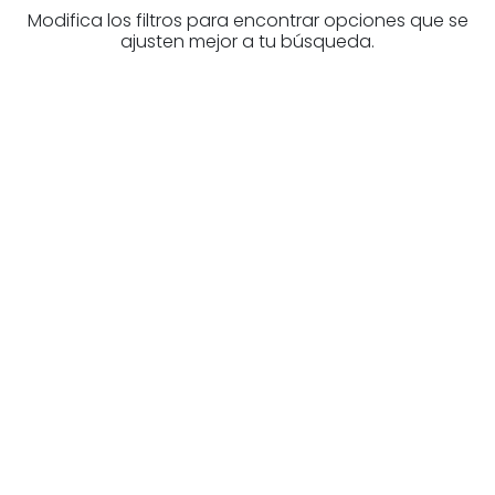
Modifica los filtros para encontrar opciones que se
ajusten mejor a tu búsqueda.
Higiezinen profesional
baten bila zabiltza?
Ezagutu higiezinen agentziak
Bizkaia-n
Zure eskura dauden agentzia onenak.
Ezagutu orain!