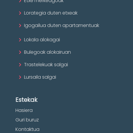
Etxe merkeagoak
Lorategia duten etxeak
Igogailua duten apartamentuak
Lokala alokagai
Bulegoak alokairuan
Trastelekuak salgai
Lursaila salgai
Estekak
Hasiera
Guri buruz
Kontaktua