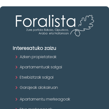
Interesatuko zaizu
Azken propietateak
Apartamentuak salgai
Etxebizitzak salgai
Garajeak alokairuan
Apartamentu merkeagoak