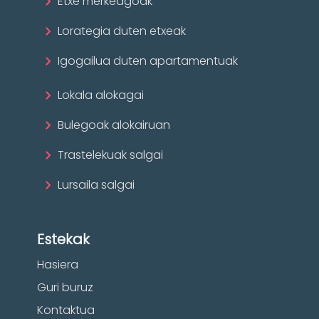
Etxe merkeagoak
Lorategia duten etxeak
Igogailua duten apartamentuak
Lokala alokagai
Bulegoak alokairuan
Trastelekuak salgai
Lursaila salgai
Estekak
Hasiera
Guri buruz
Kontaktua