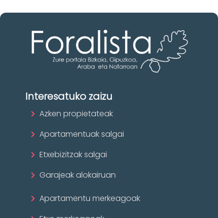
Interesatuko zaizu
Azken propietateak
Apartamentuak salgai
Etxebizitzak salgai
Garajeak alokairuan
Apartamentu merkeagoak