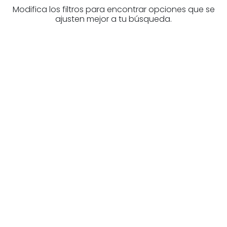
Modifica los filtros para encontrar opciones que se
ajusten mejor a tu búsqueda.
Higiezinen profesional
baten bila zabiltza?
Ezagutu higiezinen agentziak
Bizkaia-n
Zure eskura dauden agentzia onenak.
Ezagutu orain!