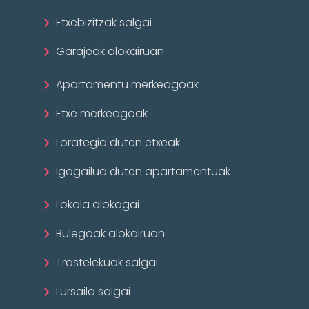
Etxebizitzak salgai
Garajeak alokairuan
Apartamentu merkeagoak
Etxe merkeagoak
Lorategia duten etxeak
Igogailua duten apartamentuak
Lokala alokagai
Bulegoak alokairuan
Trastelekuak salgai
Lursaila salgai