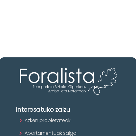
Ezagutu higiezinen agentziak
Bizkaia-n
Zure eskura dauden agentzia onenak.
Ezagutu orain!
Interesatuko zaizu
Azken propietateak
Apartamentuak salgai