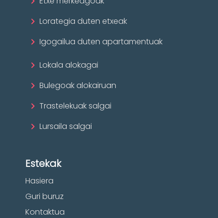
Etxe merkeagoak
Lorategia duten etxeak
Igogailua duten apartamentuak
Lokala alokagai
Bulegoak alokairuan
Trastelekuak salgai
Lursaila salgai
Estekak
Hasiera
Guri buruz
Kontaktua