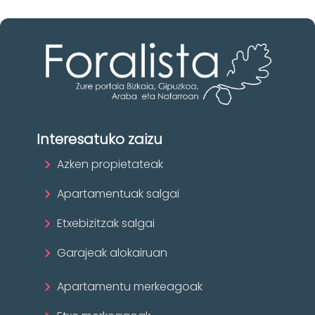
Interesatuko zaizu
Azken propietateak
Apartamentuak salgai
Etxebizitzak salgai
Garajeak alokairuan
Apartamentu merkeagoak