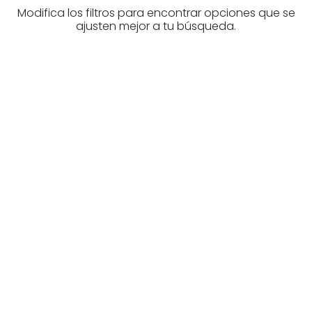
Modifica los filtros para encontrar opciones que se
ajusten mejor a tu búsqueda.
Higiezinen profesional
baten bila zabiltza?
Ezagutu higiezinen agentziak
Araba-n
Zure eskura dauden agentzia onenak.
Ezagutu orain!