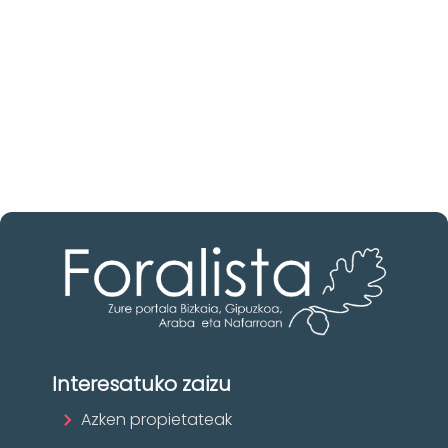
Ezagutu higiezinen agentziak
Araba-n
Zure eskura dauden agentzia onenak.
Ezagutu orain!
Interesatuko zaizu
Azken propietateak