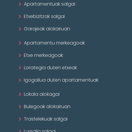
Apartamentuak salgai
Etxebizitzak salgai
Garajeak alokairuan
Apartamentu merkeagoak
Etxe merkeagoak
Lorategia duten etxeak
Igogailua duten apartamentuak
Lokala alokagai
Bulegoak alokairuan
Trastelekuak salgai
Lursaila salgai