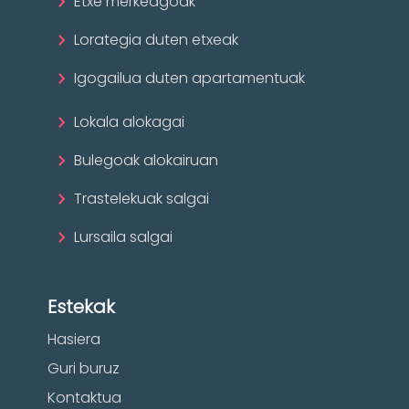
Etxe merkeagoak
Lorategia duten etxeak
Igogailua duten apartamentuak
Lokala alokagai
Bulegoak alokairuan
Trastelekuak salgai
Lursaila salgai
Estekak
Hasiera
Guri buruz
Kontaktua