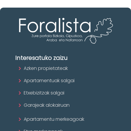
Interesatuko zaizu
Azken propietateak
Apartamentuak salgai
Etxebizitzak salgai
Garajeak alokairuan
Apartamentu merkeagoak