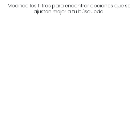
Modifica los filtros para encontrar opciones que se
ajusten mejor a tu búsqueda.
Higiezinen profesional
baten bila zabiltza?
Ezagutu higiezinen agentziak
Araba-n
Zure eskura dauden agentzia onenak.
Ezagutu orain!