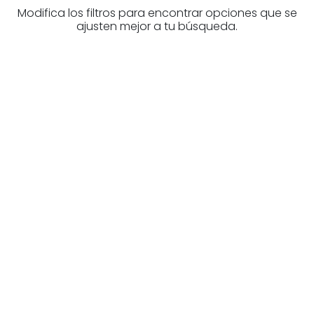
Modifica los filtros para encontrar opciones que se
ajusten mejor a tu búsqueda.
Higiezinen profesional
baten bila zabiltza?
Ezagutu higiezinen agentziak
Bizkaia-n
Zure eskura dauden agentzia onenak.
Ezagutu orain!