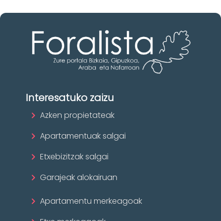
Interesatuko zaizu
Azken propietateak
Apartamentuak salgai
Etxebizitzak salgai
Garajeak alokairuan
Apartamentu merkeagoak