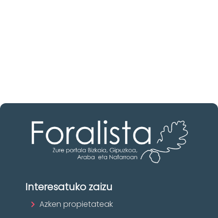
Ezagutu higiezinen agentziak
Araba-n
Zure eskura dauden agentzia onenak.
Ezagutu orain!
Interesatuko zaizu
Azken propietateak