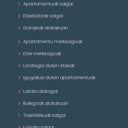
Apartamentuak salgai
Etxebizitzak salgai
Garajeak alokairuan
Apartamentu merkeagoak
Etxe merkeagoak
Lorategia duten etxeak
Igogailua duten apartamentuak
Lokala alokagai
Bulegoak alokairuan
Trastelekuak salgai
Lursaila salgai