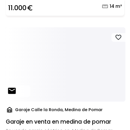
straighten
14 m²
11.000
euro_symbol
favorite
mail
garage_home
Garaje Calle la Ronda, Medina de Pomar
Garaje en venta en medina de pomar