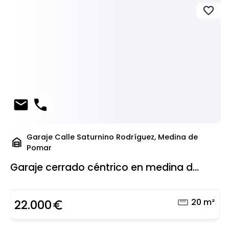
favorite
mail
phone
Garaje Calle Saturnino Rodríguez, Medina de
garage_home
Pomar
Garaje cerrado céntrico en medina d...
straighten
20 m²
22.000
euro_symbol