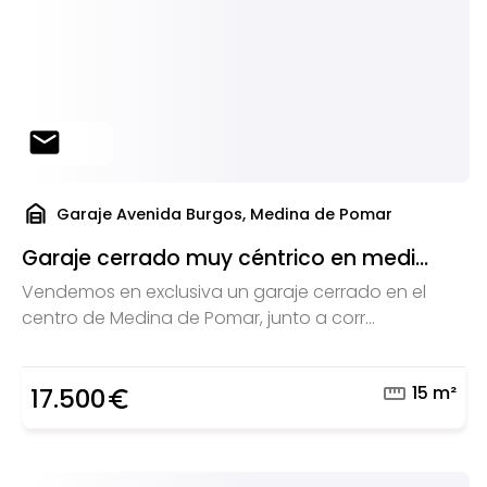
mail
garage_home
Garaje Avenida Burgos, Medina de Pomar
Garaje cerrado muy céntrico en medi...
Vendemos en exclusiva un garaje cerrado en el
centro de Medina de Pomar, junto a corr...
straighten
15 m²
17.500
euro_symbol