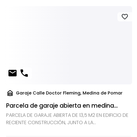
favorite
mail
phone
garage_home
Garaje Calle Doctor Fleming, Medina de Pomar
Parcela de garaje abierta en medina...
PARCELA DE GARAJE ABIERTA DE 13,5 M2 EN EDIFICIO DE
RECIENTE CONSTRUCCIÓN, JUNTO A LA...