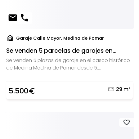
mail
phone
garage_home
Garaje Calle Mayor, Medina de Pomar
Se venden 5 parcelas de garajes en...
Se venden 5 plazas de garaje en el casco histórico
de Medina Medina de Pomar desde 5....
straighten
29 m²
5.500
euro_symbol
favorite