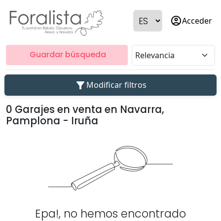
account_circle
Acceder
Guardar búsqueda
filter_alt
Modificar filtros
0 Garajes en venta en Navarra,
Pamplona - Iruña
Epa!, no hemos encontrado