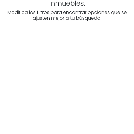
inmuebles.
Modifica los filtros para encontrar opciones que se
ajusten mejor a tu búsqueda.
¿Buscas un profesional
inmobiliario?
Descubre inmobiliarias en Navarra
Las mejores agencias a tu disposición.
¡Descubrir ahora!