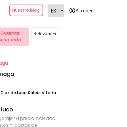
account_circle
Acceder
Nuestro blog
Guardar
búsqueda
aga
ramaga
Diaz de Luco Kalea, Vitoria
 luco
araje.*El precio indicado
stos ni gastos de