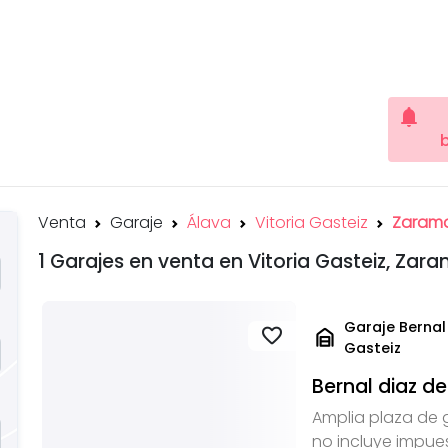
notifications
Venta
Garaje
Álava
Vitoria Gasteiz
Zaram
1 Garajes en venta en Vitoria Gasteiz, Za
Garaje Bernal 
garage_home
favorite
Gasteiz
Bernal diaz de
Amplia plaza de g
no incluye impue