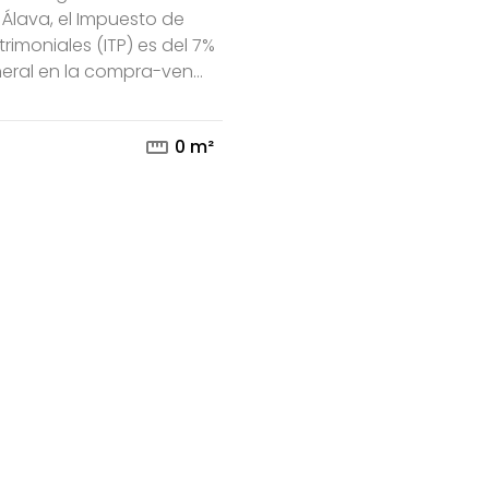
Álava, el Impuesto de
rimoniales (ITP) es del 7%
mail
phone
eral en la compra-ven...
straighten
0 m²