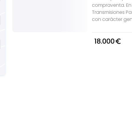
compraventa. En 
Transmisiones Pat
con carácter gen
18.000
euro_symbol
Buscas
Descubre
n
inmobiliarias en
Álava