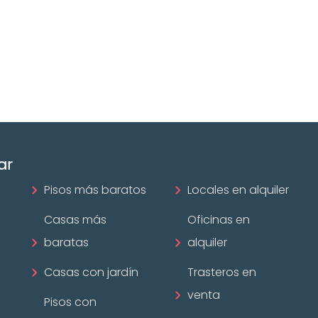
ofesional
Las mejores agencias a
disposición.
mobiliario?
¡Descubrir ahora!
ar
Pisos más baratos
Locales en alquiler
Casas más
Oficinas en
baratas
alquiler
Casas con jardín
Trasteros en
venta
Pisos con