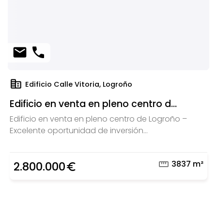
mail
phone
corporate_fare
Edificio Calle Vitoria, Logroño
Edificio en venta en pleno centro d...
Edificio en venta en pleno centro de Logroño –
Excelente oportunidad de inversión...
straighten
3837 m²
2.800.000
euro_symbol