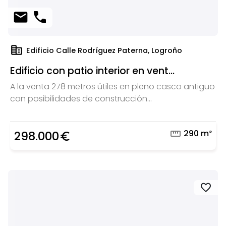
mail
phone
corporate_fare
Edificio Calle Rodríguez Paterna, Logroño
Edificio con patio interior en vent...
A la venta 278 metros útiles en pleno casco antiguo
con posibilidades de construcción...
straighten
290 m²
298.000
euro_symbol
favorite