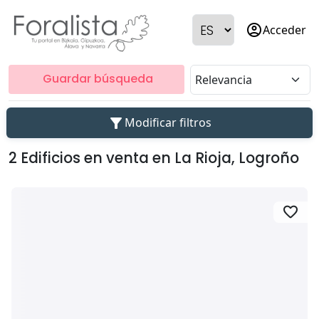
account_circle
Acceder
Guardar búsqueda
filter_alt
Modificar filtros
2 Edificios en venta en La Rioja, Logroño
favorite