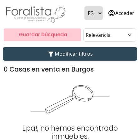
account_circle
Acceder
Guardar búsqueda
filter_alt
Modificar filtros
0 Casas en venta en Burgos
Epa!, no hemos encontrado
inmuebles.