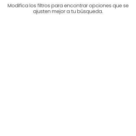
Modifica los filtros para encontrar opciones que se
ajusten mejor a tu búsqueda.
¿Buscas un profesional
inmobiliario?
Descubre inmobiliarias en Burgos
Las mejores agencias a tu disposición.
¡Descubrir ahora!