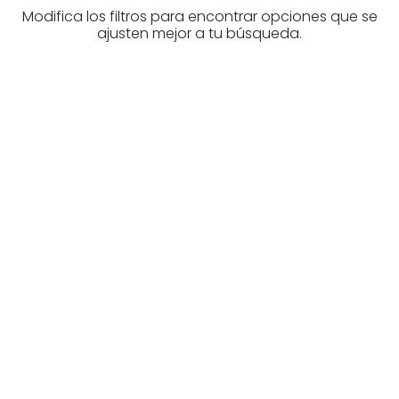
Modifica los filtros para encontrar opciones que se
ajusten mejor a tu búsqueda.
¿Buscas un profesional
inmobiliario?
Descubre inmobiliarias en Burgos
Las mejores agencias a tu disposición.
¡Descubrir ahora!