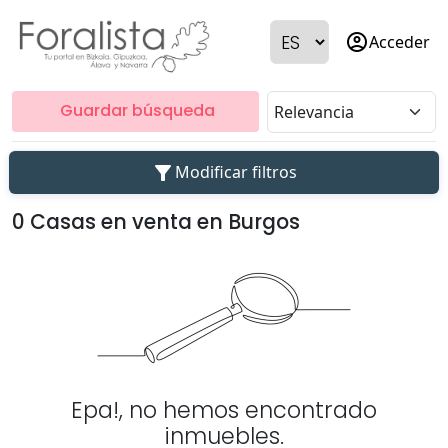
account_circle
Acceder
Guardar búsqueda
filter_alt
Modificar filtros
0 Casas en venta en Burgos
Epa!, no hemos encontrado
inmuebles.