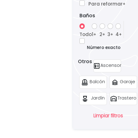
Para reformar
+
Baños
Todo
1
2
3
4
+
+
+
+
Número exacto
Otros
elevator
Ascensor
balcony
garage_home
Balcón
Garaje
deceased
warehouse
Jardín
Trastero
Limpiar filtros