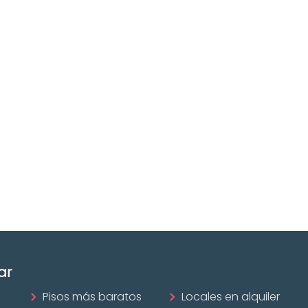
Buscas
Descubre
n
inmobiliarias en
Burgos
ofesional
Las mejores agencias a
disposición.
mobiliario?
¡Descubrir ahora!
ar
Pisos más baratos
Locales en alquiler