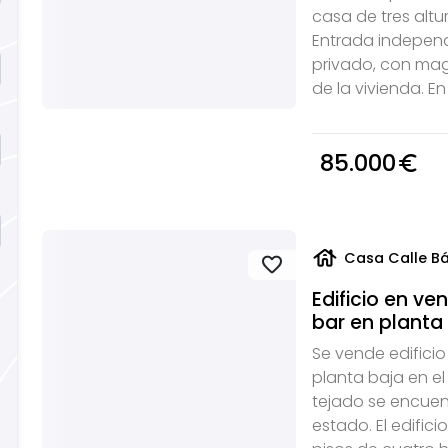
casa de tres altur
Entrada independ
privado, con mag
de la vivienda. En 
85.000
euro_symbol
house
Casa Calle Bá
favorite
Edificio en ve
bar en planta b
Se vende edificio
planta baja en el 
tejado se encuen
estado. El edific