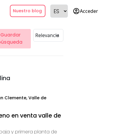
account_circle
Acceder
Nuestro blog
Guardar
búsqueda
lina
n Clemente, Valle de
eno en venta valle de
baja y primera planta de