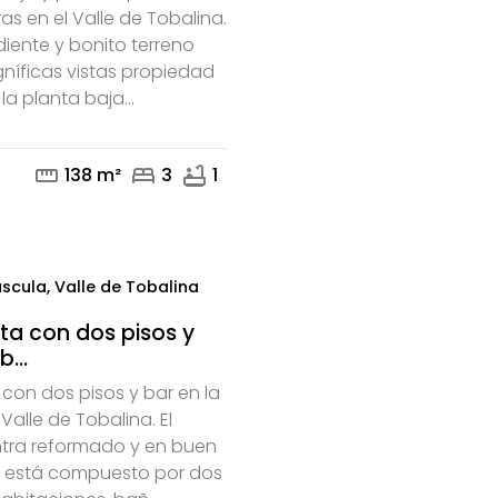
as en el Valle de Tobalina.
iente y bonito terreno
mail
níficas vistas propiedad
la planta baja...
straighten
bed
bathtub
138 m²
3
1
scula, Valle de Tobalina
nta con dos pisos y
...
 con dos pisos y bar en la
Valle de Tobalina. El
tra reformado y en buen
io está compuesto por dos