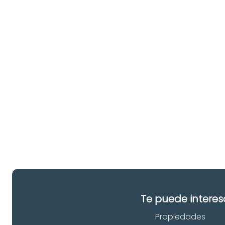
¿
u
pr
in
Te puede interes
Propiedades