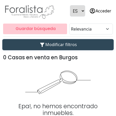
account_circle
Acceder
Guardar búsqueda
filter_alt
Modificar filtros
0 Casas en venta en Burgos
Epa!, no hemos encontrado
inmuebles.