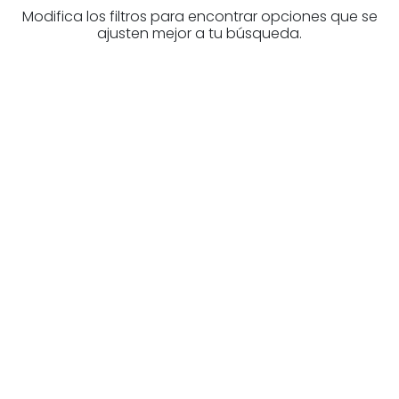
Modifica los filtros para encontrar opciones que se
ajusten mejor a tu búsqueda.
¿Buscas un profesional
inmobiliario?
Descubre inmobiliarias en Burgos
Las mejores agencias a tu disposición.
¡Descubrir ahora!