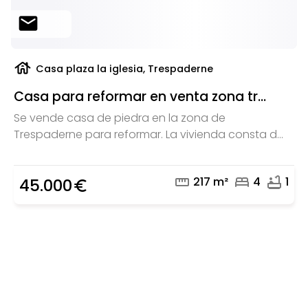
mail
house
Casa plaza la iglesia, Trespaderne
Casa para reformar en venta zona tr...
Se vende casa de piedra en la zona de
Trespaderne para reformar. La vivienda consta d...
straighten
bed
bathtub
217 m²
4
1
45.000
euro_symbol
¿Buscas un profesional