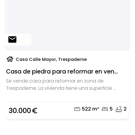
mail
house
Casa Calle Mayor, Trespaderne
Casa de piedra para reformar en ven...
Se vende casa para reformar en zona de
Trespaderne. La vivienda tiene una superficie ...
straighten
bed
bathtub
522 m²
5
2
30.000
euro_symbol