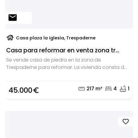
mail
house
Casa plaza la iglesia, Trespaderne
Casa para reformar en venta zona tr...
Se vende casa de piedra en la zona de
Trespaderne para reformar. La vivienda consta d...
straighten
bed
bathtub
217 m²
4
1
45.000
euro_symbol
favorite