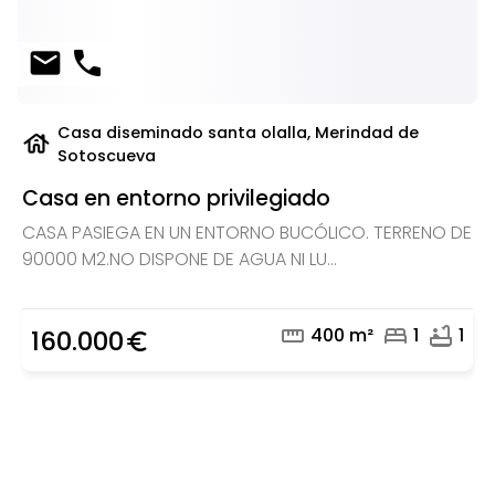
mail
phone
Casa diseminado santa olalla, Merindad de
house
Sotoscueva
Casa en entorno privilegiado
CASA PASIEGA EN UN ENTORNO BUCÓLICO. TERRENO DE
90000 M2.NO DISPONE DE AGUA NI LU...
straighten
bed
bathtub
400 m²
1
1
160.000
euro_symbol