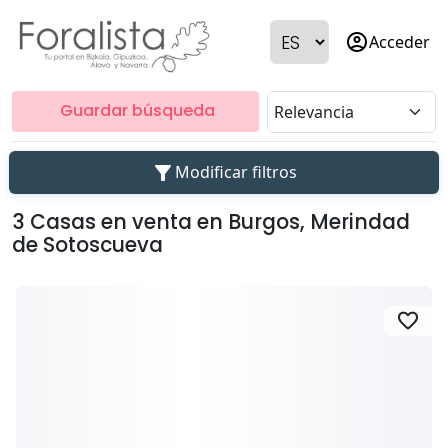
account_circle
Acceder
Guardar búsqueda
filter_alt
Modificar filtros
3 Casas en venta en Burgos, Merindad
de Sotoscueva
favorite