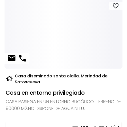
favorite
mail
phone
Casa diseminado santa olalla, Merindad de
house
Sotoscueva
Casa en entorno privilegiado
CASA PASIEGA EN UN ENTORNO BUCÓLICO. TERRENO DE
90000 M2.NO DISPONE DE AGUA NI LU...