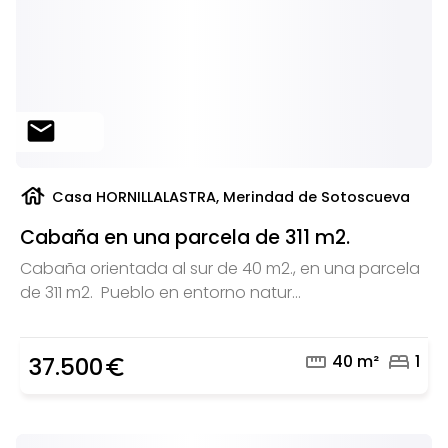
mail
house
Casa HORNILLALASTRA, Merindad de Sotoscueva
Cabaña en una parcela de 311 m2.
Cabaña orientada al sur de 40 m2., en una parcela
de 311 m2. Pueblo en entorno natur...
straighten
bed
40 m²
1
37.500
euro_symbol