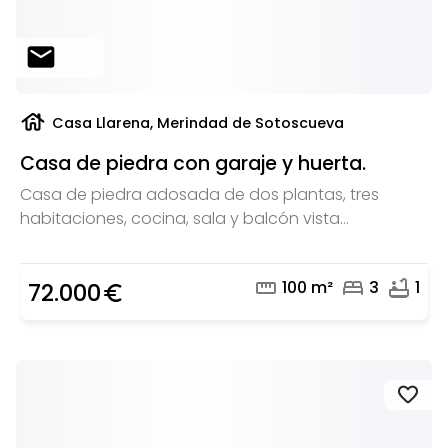
mail
house
Casa Llarena, Merindad de Sotoscueva
Casa de piedra con garaje y huerta.
Casa de piedra adosada de dos plantas, tres
habitaciones, cocina, sala y balcón vista...
straighten
bed
bathtub
100 m²
3
1
72.000
euro_symbol
favorite