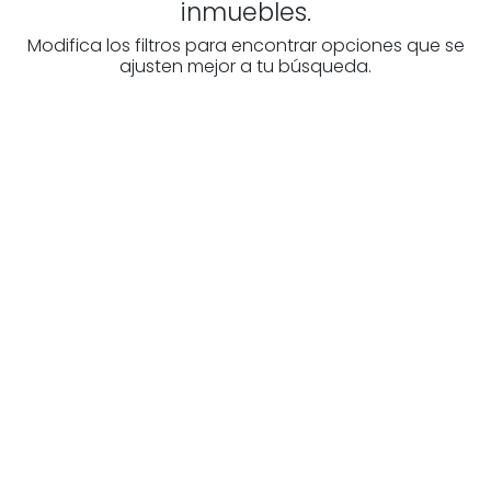
inmuebles.
Modifica los filtros para encontrar opciones que se
ajusten mejor a tu búsqueda.
¿Buscas un profesional
inmobiliario?
Descubre inmobiliarias en Burgos
Las mejores agencias a tu disposición.
¡Descubrir ahora!