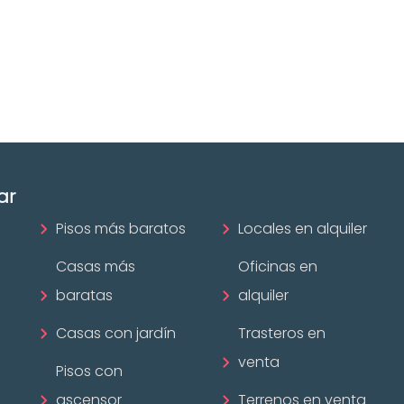
ofesional
Las mejores agencias a
disposición.
mobiliario?
¡Descubrir ahora!
ar
Pisos más baratos
Locales en alquiler
Casas más
Oficinas en
baratas
alquiler
Casas con jardín
Trasteros en
venta
Pisos con
ascensor
Terrenos en venta