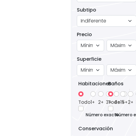
Subtipo
Precio
Superficie
Habitaciones
Baños
Todo
1
2
3
Todo
4
1
5
2
+
+
+
+
+
+
+
Número exacto
Número e
Conservación