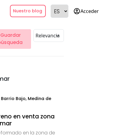
account_circle
Acceder
Nuestro blog
Guardar
búsqueda
omar
Barrio Bajo, Medina de
reno en venta zona
omar
eformado en la zona de