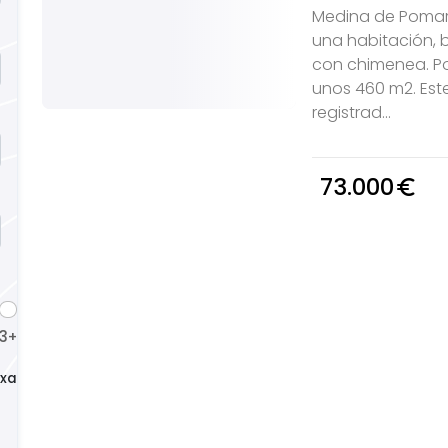
Medina de Pomar.
una habitación,
con chimenea. Po
unos 460 m2. Est
registrad...
73.000
euro_symbol
3
4
+
+
xacto