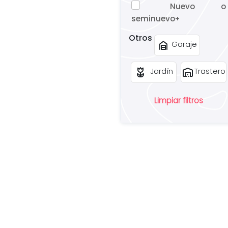
Nuevo o
seminuevo
+
Otros
garage_home
Garaje
deceased
warehouse
Jardín
Trastero
Limpiar filtros
¿
u