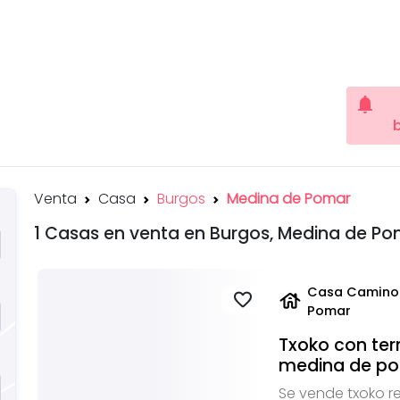
notifications
Venta
Casa
Burgos
Medina de Pomar
1 Casas en venta en Burgos, Medina de P
Casa Camino 
house
favorite
Pomar
Txoko con ter
medina de p
Se vende txoko r