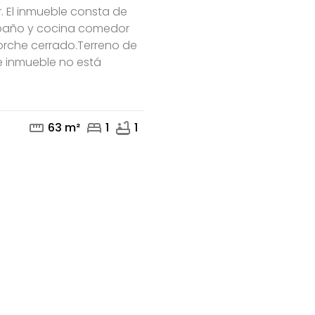
 El inmueble consta de
 baño y cocina comedor
mail
rche cerrado.Terreno de
e inmueble no está
straighten
bed
bathtub
63 m²
1
1