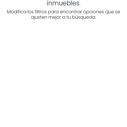
inmuebles.
Modifica los filtros para encontrar opciones que se
ajusten mejor a tu búsqueda.
¿Buscas un profesional
inmobiliario?
Descubre inmobiliarias en Burgos
Las mejores agencias a tu disposición.
¡Descubrir ahora!