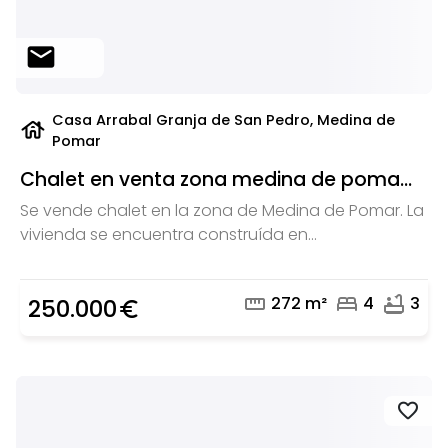
mail
Casa Arrabal Granja de San Pedro, Medina de
house
Pomar
Chalet en venta zona medina de poma...
Se vende chalet en la zona de Medina de Pomar. La
vivienda se encuentra construída en...
straighten
bed
bathtub
272 m²
4
3
250.000
euro_symbol
favorite