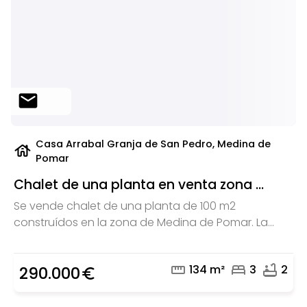
mail
Casa Arrabal Granja de San Pedro, Medina de
house
Pomar
Chalet de una planta en venta zona ...
Se vende chalet de una planta de 100 m2
construídos en la zona de Medina de Pomar. La...
straighten
bed
bathtub
134 m²
3
2
290.000
euro_symbol