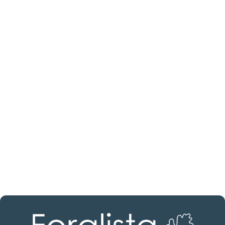
¿Buscas un profesional
inmobiliario?
Descubre inmobiliarias en Burgos
Las mejores agencias a tu disposición.
¡Descubrir ahora!