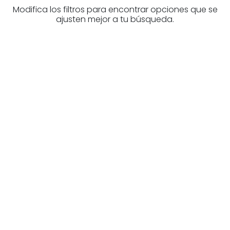
Modifica los filtros para encontrar opciones que se
ajusten mejor a tu búsqueda.
¿Buscas un profesional
inmobiliario?
Descubre inmobiliarias en Burgos
Las mejores agencias a tu disposición.
¡Descubrir ahora!