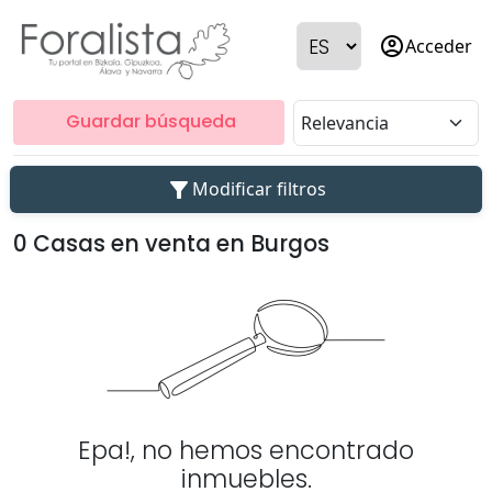
account_circle
Acceder
Guardar búsqueda
filter_alt
Modificar filtros
0 Casas en venta en Burgos
Epa!, no hemos encontrado
inmuebles.