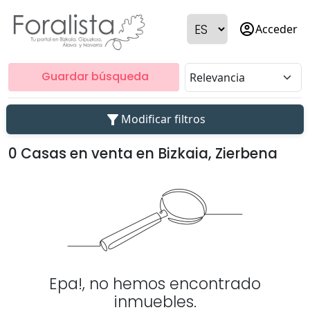
account_circle
Acceder
Guardar búsqueda
filter_alt
Modificar filtros
0 Casas en venta en Bizkaia, Zierbena
Epa!, no hemos encontrado
inmuebles.