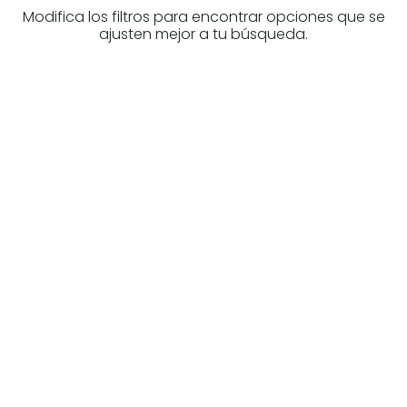
Modifica los filtros para encontrar opciones que se
ajusten mejor a tu búsqueda.
¿Buscas un profesional
inmobiliario?
Descubre inmobiliarias en Bizkaia
Las mejores agencias a tu disposición.
¡Descubrir ahora!