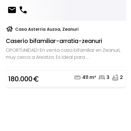
mail
phone
house
Casa Asterria Auzoa, Zeanuri
Caserío bifamiliar-arratia-zeanuri
OPORTUNIDAD! En venta casa bifamiliar en Zeanuri,
muy cerca a Areatza. Es ideal para ...
straighten
bed
bathtub
411 m²
3
2
180.000
euro_symbol
¿Buscas un profesional