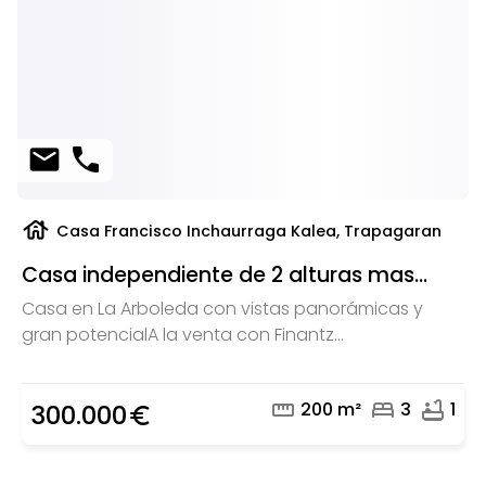
mail
phone
house
Casa Francisco Inchaurraga Kalea, Trapagaran
Casa independiente de 2 alturas mas...
Casa en La Arboleda con vistas panorámicas y
gran potencialA la venta con Finantz...
straighten
bed
bathtub
200 m²
3
1
300.000
euro_symbol