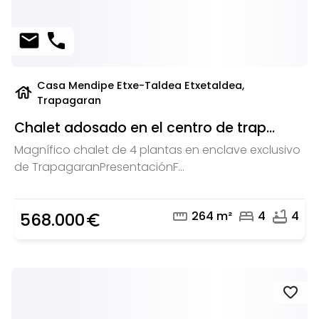
mail
phone
Casa Mendipe Etxe-Taldea Etxetaldea,
house
Trapagaran
Chalet adosado en el centro de trap...
Magnífico chalet de 4 plantas en enclave exclusivo
de TrapagaranPresentaciónF...
straighten
bed
bathtub
264 m²
4
4
568.000
euro_symbol
favorite