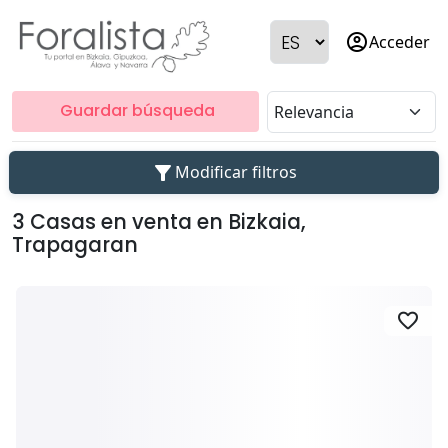
account_circle
Acceder
Guardar búsqueda
filter_alt
Modificar filtros
3 Casas en venta en Bizkaia,
Trapagaran
favorite