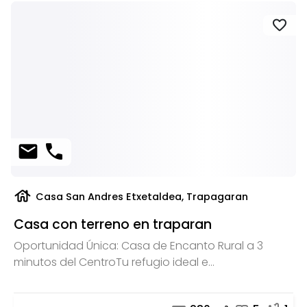
favorite
mail
phone
house
Casa San Andres Etxetaldea, Trapagaran
Casa con terreno en traparan
Oportunidad Única: Casa de Encanto Rural a 3
minutos del CentroTu refugio ideal e...