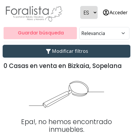
account_circle
Acceder
Guardar búsqueda
filter_alt
Modificar filtros
0 Casas en venta en Bizkaia, Sopelana
Epa!, no hemos encontrado
inmuebles.