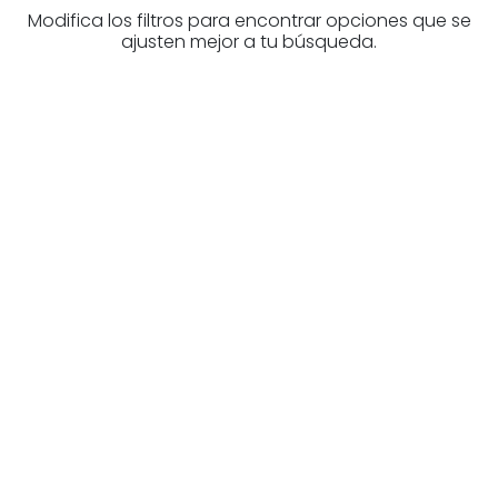
Modifica los filtros para encontrar opciones que se
ajusten mejor a tu búsqueda.
¿Buscas un profesional
inmobiliario?
Descubre inmobiliarias en Bizkaia
Las mejores agencias a tu disposición.
¡Descubrir ahora!