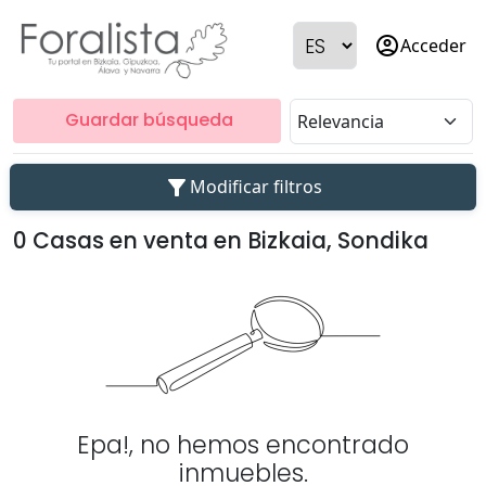
account_circle
Acceder
Guardar búsqueda
filter_alt
Modificar filtros
0 Casas en venta en Bizkaia, Sondika
Epa!, no hemos encontrado
inmuebles.