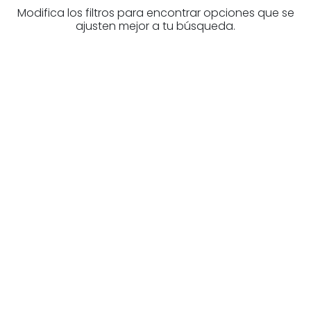
Modifica los filtros para encontrar opciones que se
ajusten mejor a tu búsqueda.
¿Buscas un profesional
inmobiliario?
Descubre inmobiliarias en Bizkaia
Las mejores agencias a tu disposición.
¡Descubrir ahora!