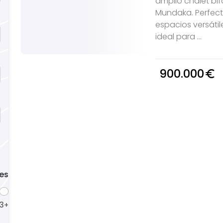
amplio chalet bif
Mundaka. Perfecto
espacios versátil
ideal para ...
900.000
euro_symbol
es
3
4
5
+
+
+