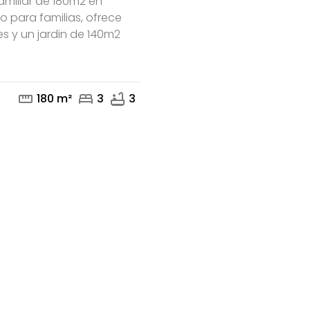
amiliar de 180m2 en
 para familias, ofrece
es y un jardin de 140m2
mail
phone
straighten
bed
bathtub
180 m²
3
3