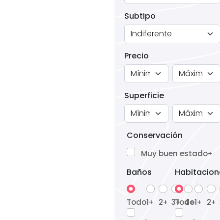
Subtipo
Precio
Superficie
Conservación
Muy buen estado
+
Baños
Habitacion
Todo
1
2
3
Todo
4
1
2
+
+
+
+
+
+