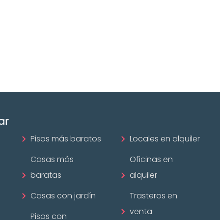
Bizkaia
ofesional
Las mejores agencias a
disposición.
mobiliario?
¡Descubrir ahora!
ar
Pisos más baratos
Locales en alquiler
Casas más
Oficinas en
baratas
alquiler
Casas con jardín
Trasteros en
venta
Pisos con