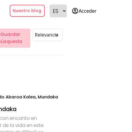
account_circle
Acceder
Nuestro blog
Guardar
búsqueda
o Abaroa Kalea, Mundaka
ndaka
con encanto en
 de la vida en este