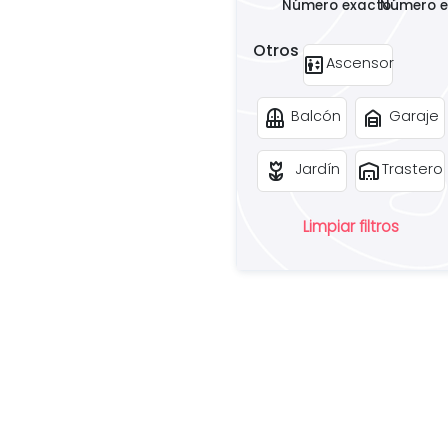
Número exacto
Número e
Otros
elevator
Ascensor
balcony
garage_home
Balcón
Garaje
deceased
warehouse
Jardín
Trastero
Limpiar filtros
¿
u