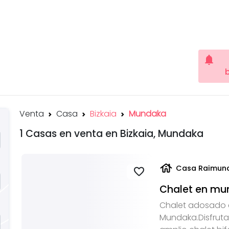
notifications
Venta
Casa
Bizkaia
Mundaka
1 Casas en venta en Bizkaia, Mundaka
house
Casa Raimund
favorite
Chalet en mu
Chalet adosado 
Mundaka.Disfrutar