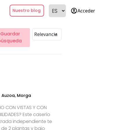
account_circle
Acceder
Nuestro blog
Guardar
búsqueda
a Auzoa, Morga
IO CON VISTAS Y CON
ILIDADES? Este caserío
ntrada independiente te
 de 2 plantas y bajo