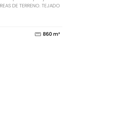
AREAS DE TERRENO. TEJADO
mail
phone
straighten
860 m²