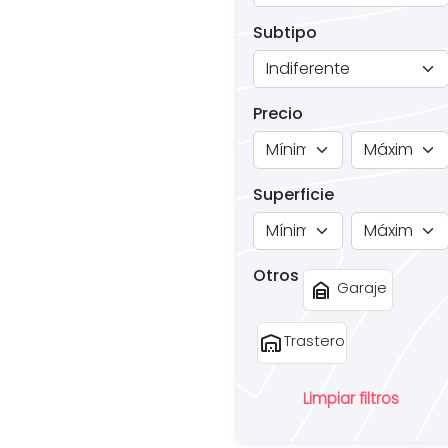
Subtipo
Precio
Superficie
Otros
garage_home
Garaje
warehouse
Trastero
Limpiar filtros