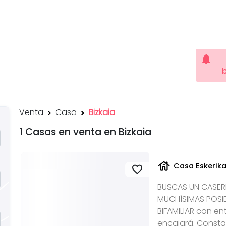
notifications
Venta
Casa
Bizkaia
1 Casas en venta en Bizkaia
house
Casa Eskerik
favorite
BUSCAS UN CASER
MUCHÍSIMAS POSIB
BIFAMILIAR con e
encajará. Consta