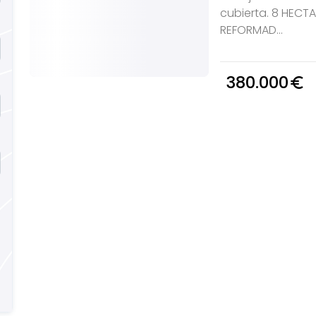
cubierta. 8 HECT
REFORMAD...
380.000
euro_symbol