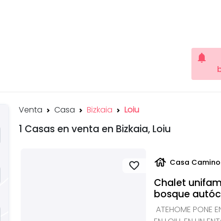
notifications
Venta
Casa
Bizkaia
Loiu
1 Casas en venta en Bizkaia, Loiu
house
Casa Camino 
favorite
Chalet unifam
bosque autócto
ATEHOME PONE EN