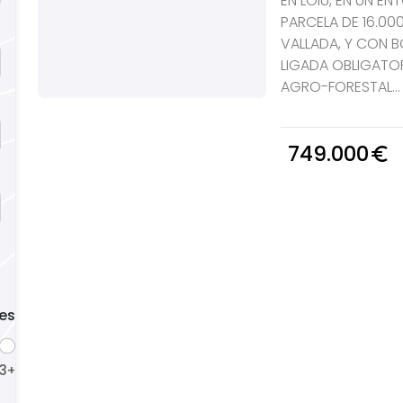
EN LOIU, EN UN E
PARCELA DE 16.0
VALLADA, Y CON
LIGADA OBLIGATO
AGRO-FORESTAL...
749.000
euro_symbol
es
3
4
5
+
+
+