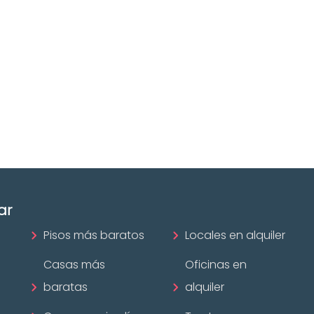
Descubre
n
inmobiliarias en
Bizkaia
ofesional
Las mejores agencias a
disposición.
mobiliario?
¡Descubrir ahora!
ar
Pisos más baratos
Locales en alquiler
Casas más
Oficinas en
baratas
alquiler