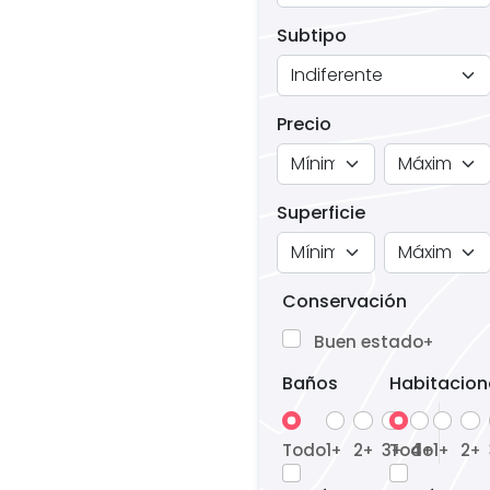
Subtipo
Precio
Superficie
Conservación
Buen estado
+
Baños
Habitacion
Todo
1
2
3
Todo
4
1
2
+
+
+
+
+
+