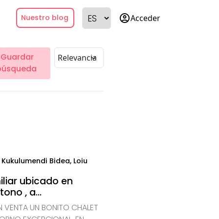
account_circle
Acceder
Nuestro blog
Guardar
búsqueda
Kukulumendi Bidea, Loiu
iliar ubicado en
no , a...
 VENTA UN BONITO CHALET