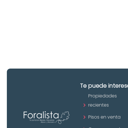
u
pr
in
Te puede interes
Propiedades
recientes
Pisos en venta