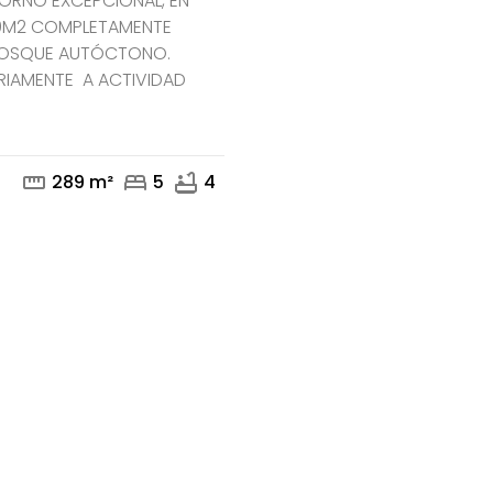
NTORNO EXCEPCIONAL, EN
00M2 COMPLETAMENTE
 BOSQUE AUTÓCTONO.
mail
phone
RIAMENTE A ACTIVIDAD
straighten
bed
bathtub
289 m²
5
4