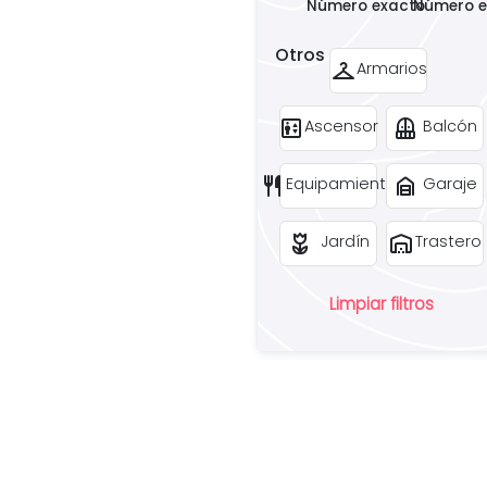
Número exacto
Número e
Otros
checkroom
Armarios
elevator
balcony
Ascensor
Balcón
restaurant
garage_home
Equipamiento
Garaje
deceased
warehouse
Jardín
Trastero
Limpiar filtros
¿