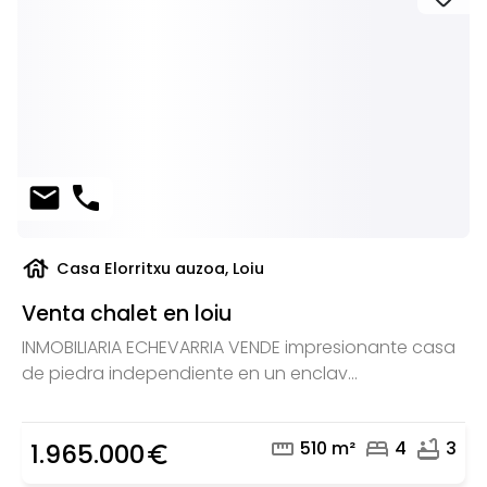
mail
phone
house
Casa Elorritxu auzoa, Loiu
Venta chalet en loiu
INMOBILIARIA ECHEVARRIA VENDE impresionante casa
de piedra independiente en un enclav...
straighten
bed
bathtub
510 m²
4
3
1.965.000
euro_symbol