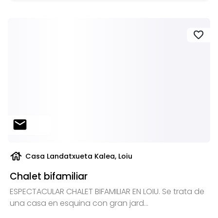
favorite
mail
house
Casa Landatxueta Kalea, Loiu
Chalet bifamiliar
ESPECTACULAR CHALET BIFAMILIAR EN LOIU. Se trata de
una casa en esquina con gran jard...