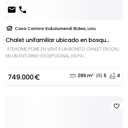
mail
phone
house
Casa Camino Kukulumendi Bidea, Loiu
Chalet unifamiliar ubicado en bosqu...
ATEHOME PONE EN VENTA UN BONITO CHALET EN LOIU,
EN UN ENTORNO EXCEPCIONAL, EN PA...
straighten
bed
bathtub
289 m²
5
4
749.000
euro_symbol
favorite