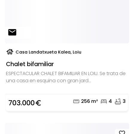
mail
house
Casa Landatxueta Kalea, Loiu
Chalet bifamiliar
ESPECTACULAR CHALET BIFAMILIAR EN LOIU. Se trata de
una casa en esquina con gran jard...
straighten
bed
bathtub
256 m²
4
3
703.000
euro_symbol
favorite