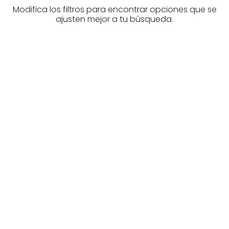
Modifica los filtros para encontrar opciones que se
ajusten mejor a tu búsqueda.
¿Buscas un profesional
inmobiliario?
Descubre inmobiliarias en Bizkaia
Las mejores agencias a tu disposición.
¡Descubrir ahora!