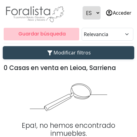
account_circle
Acceder
Guardar búsqueda
filter_alt
Modificar filtros
0 Casas en venta en Leioa, Sarriena
Epa!, no hemos encontrado
inmuebles.