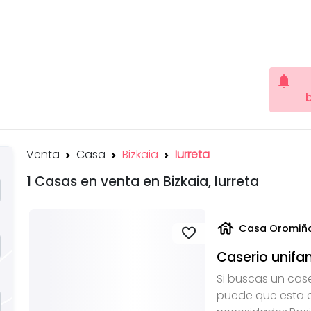
notifications
Venta
Casa
Bizkaia
Iurreta
1 Casas en venta en Bizkaia, Iurreta
house
Casa Oromiño
favorite
Caserio unifam
Si buscas un case
puede que esta c