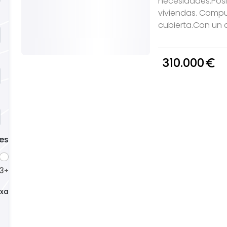
necesidades.Posib
viviendas. Compu
cubierta.Con un a
310.000
euro_symbol
es
3
4
5
+
+
+
xacto