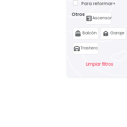
Para reformar
+
Otros
elevator
Ascensor
balcony
garage_home
Balcón
Garaje
warehouse
Trastero
Limpiar filtros
¿
u