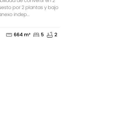
ilidad de convertir en 2
esto por 2 plantas y bajo
nexo indep...
mail
phone
straighten
bed
bathtub
664 m²
5
2