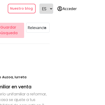
account_circle
Acceder
Nuestro blog
Guardar
búsqueda
 Auzoa, Iurreta
iliar en venta
río unifamiliar a reformar,
asa se ajuste a tus