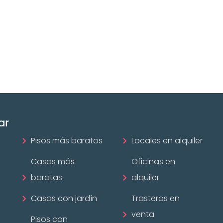
Bizkaia
ofesional
Las mejores agencias a
disposición.
mobiliario?
¡Descubrir ahora!
ar
Pisos más baratos
Locales en alquiler
Casas más
Oficinas en
baratas
alquiler
Casas con jardín
Trasteros en
venta
Pisos con