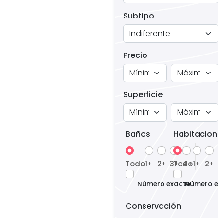
Subtipo
Precio
Superficie
Baños
Habitacion
Todo
1
2
3
Todo
4
1
2
+
+
+
+
+
+
Número exacto
Número e
Conservación