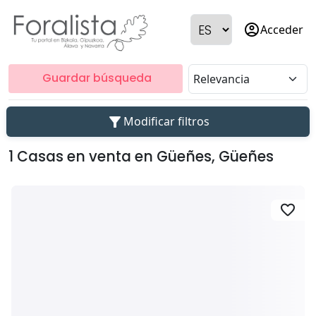
account_circle
Acceder
Guardar búsqueda
filter_alt
Modificar filtros
1 Casas en venta en Güeñes, Güeñes
favorite