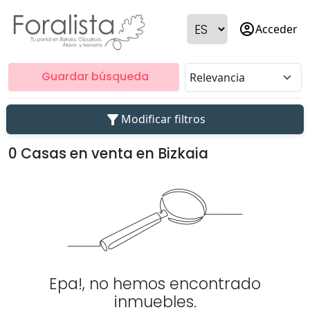
account_circle
Acceder
Guardar búsqueda
filter_alt
Modificar filtros
0 Casas en venta en Bizkaia
Epa!, no hemos encontrado
inmuebles.