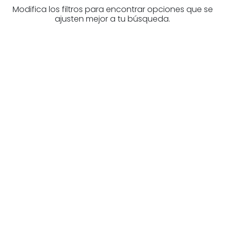
Modifica los filtros para encontrar opciones que se
ajusten mejor a tu búsqueda.
¿Buscas un profesional
inmobiliario?
Descubre inmobiliarias en Bizkaia
Las mejores agencias a tu disposición.
¡Descubrir ahora!