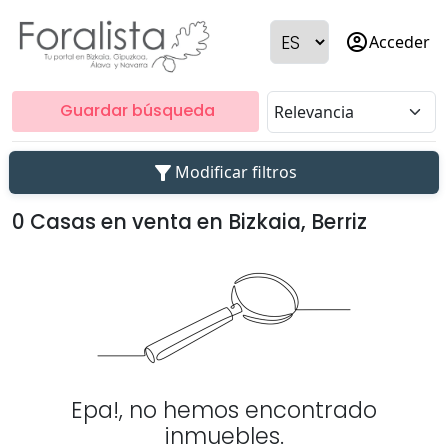
account_circle
Acceder
Guardar búsqueda
filter_alt
Modificar filtros
0 Casas en venta en Bizkaia, Berriz
Epa!, no hemos encontrado
inmuebles.