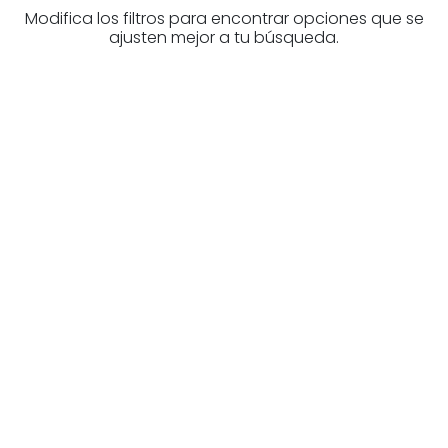
Modifica los filtros para encontrar opciones que se
ajusten mejor a tu búsqueda.
¿Buscas un profesional
inmobiliario?
Descubre inmobiliarias en Bizkaia
Las mejores agencias a tu disposición.
¡Descubrir ahora!