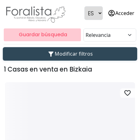
account_circle
Acceder
Guardar búsqueda
filter_alt
Modificar filtros
1 Casas en venta en Bizkaia
favorite