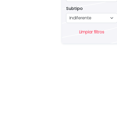
Subtipo
Limpiar filtros
¿
u
pr
in