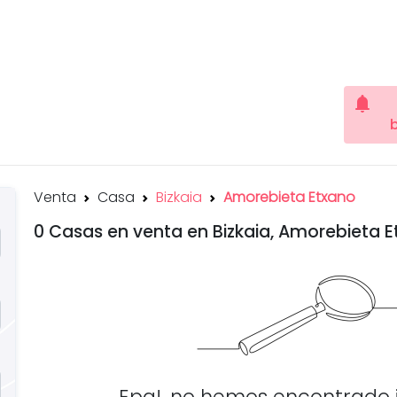
notifications
Venta
Casa
Bizkaia
Amorebieta Etxano
0 Casas en venta en Bizkaia, Amorebieta 
Epa!, no hemos encontrado 