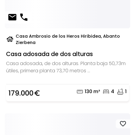
mail
phone
Casa Ambrosio de los Heros Hiribidea, Abanto
house
Zierbena
Casa adosada de dos alturas
Casa adosada, de dos alturas. Planta baja 50,73m
útiles, primera planta 73,70 metros ...
straighten
bed
bathtub
130 m²
4
1
179.000
euro_symbol
favorite