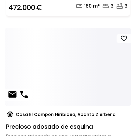
straighten
bed
bathtub
180 m²
3
3
472.000
euro_symbol
favorite
mail
phone
house
Casa El Campon Hiribidea, Abanto Zierbena
Precioso adosado de esquina