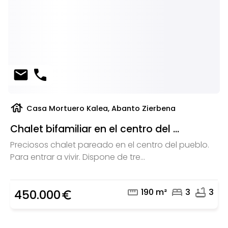
mail
phone
house
Casa Mortuero Kalea, Abanto Zierbena
Chalet bifamiliar en el centro del ...
Preciosos chalet pareado en el centro del pueblo.
Para entrar a vivir. Dispone de tre...
straighten
bed
bathtub
190 m²
3
3
450.000
euro_symbol