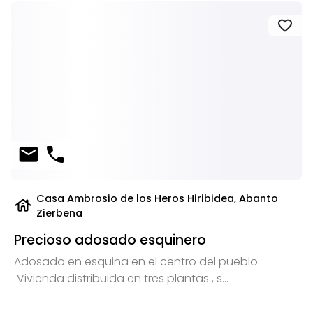
favorite
mail
phone
Casa Ambrosio de los Heros Hiribidea, Abanto
house
Zierbena
Precioso adosado esquinero
Adosado en esquina en el centro del pueblo.
Vivienda distribuida en tres plantas , s...