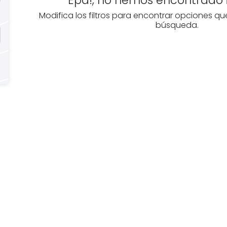
Modifica los filtros para encontrar opciones qu
búsqueda.
Buscas
Descubre
n
inmobiliarias en
Bizkaia
ofesional
Las mejores agencias a
disposición.
mobiliario?