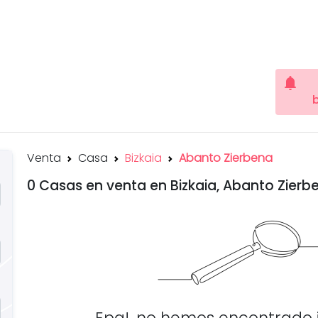
notifications
Venta
Casa
Bizkaia
Abanto Zierbena
0 Casas en venta en Bizkaia, Abanto Zierb
Epa!, no hemos encontrado 