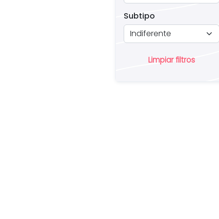
Subtipo
Limpiar filtros
¿
u
pr
in